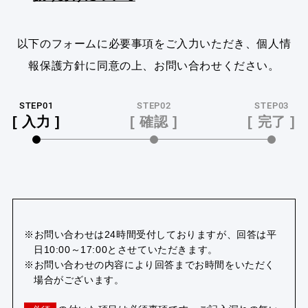
ご利用方法
GUIDE
以下のフォームに必要事項をご入力いただき、個人情
報保護方針に同意の上、お問い合わせください。
掲示板
NEWS
STEP01
STEP02
STEP03
[ 入力 ]
[ 確認 ]
[ 完了 ]
新規会員登録
会員ログイン
お問い合わせ
運営会社
利用規約
プライバシーポリシー
※お問い合わせは24時間受付しておりますが、回答は平
特商法に基づく表示
日10:00～17:00とさせていただきます。
※お問い合わせの内容により回答までお時間をいただく
場合がございます。