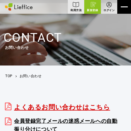
利用方法
新規登録
ログイン
CONTACT
お問い合わせ
TOP
お問い合わせ
店舗一覧
OFFICE
よくあるお問い合わせはこちら
サービス
SERVICE
会員登録完了メールの迷惑メールへの自動
振り分けについて
プラン&料金
PLAN&PRICE